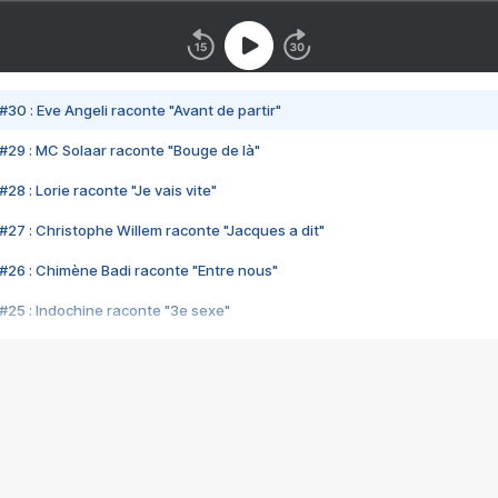
#30 : Eve Angeli raconte "Avant de partir"
#29 : MC Solaar raconte "Bouge de là"
28 : Lorie raconte "Je vais vite"
#27 : Christophe Willem raconte "Jacques a dit"
#26 : Chimène Badi raconte "Entre nous"
#25 : Indochine raconte "3e sexe"
#24 : Zaho raconte "C'est chelou"
#23 : Patrick Bruel raconte "Au café des délices"
#22 : Kyo raconte "Le chemin"
#21 : Nolwenn Leroy raconte "Cassé"