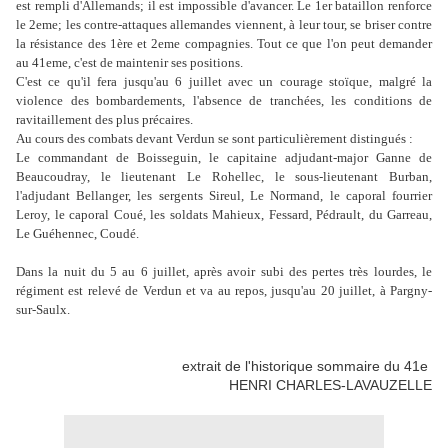
est
rempli d'Allemands; il est impossible d'avancer. Le 1er bataillon
renforce
le 2eme; les contre-attaques allemandes viennent, à leur
tour, se briser contre
la résistance des 1ère et 2eme compagnies. Tout
ce que l'on peut demander
au 41eme, c'est de maintenir ses positions.
C'est ce qu'il fera jusqu'au 6 juillet avec un courage stoïque,
malgré la
violence des bombardements, l'absence de tranchées,
les conditions de
ravitaillement des plus précaires.
Au cours des combats devant Verdun se sont particulièrement
distingués :
Le commandant de Boisseguin, le capitaine adjudant-major
Ganne de
Beaucoudray, le lieutenant Le Rohellec, le sous-lieutenant
Burban,
l'adjudant Bellanger, les sergents Sireul, Le
Normand, le caporal fourrier
Leroy, le caporal Coué, les soldats
Mahieux, Fessard, Pédrault, du Garreau,
Le Guéhennec, Coudé.
Dans la nuit du 5 au 6 juillet, après avoir subi des pertes très
lourdes, le
régiment est relevé de Verdun et va au repos, jusqu'au
20 juillet, à Pargny-
sur-Saulx.
extrait de l'historique sommaire du 41e
HENRI CHARLES-LAVAUZELLE