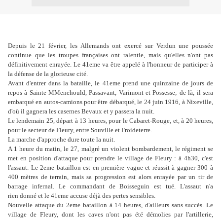
Depuis le 21 février, les Allemands ont exercé sur Verdun une
poussée
continue que les troupes françaises ont ralentie, mais
qu'elles n'ont pas
définitivement enrayée. Le 41eme va être appelé
à l'honneur de participer à
la défense de la glorieuse cité.
Avant d'entrer dans la bataille, le 41eme prend une quinzaine de
jours de
repos à Sainte-MMenehould, Passavant, Varimont et Possesse;
de là, il sera
embarqué en autos-camions pour être débarqué,
le 24 juin 1916, à Nixeville,
d'où il gagnera les casernes
Bevaux et y passera la nuit.
Le lendemain 25, départ à 13 heures, pour le Cabaret-Rouge,
et, à 20 heures,
pour le secteur de Fleury, entre Souville et Froideterre.
La marche d'approche dure toute la nuit.
A 1 heure du matin, le 27, malgré un violent bombardement,
le régiment se
met en position d'attaque pour prendre le village
de Fleury : à 4h30, c'est
l'assaut. Le 2eme bataillon est en première
vague et réussit à gagner 300 à
400 mètres de terrain,
mais sa progression est alors enrayée par un tir de
barrage infernal. Le commandant de Boisseguin est tué. L'assaut n'a
rien
donné et le 41eme accuse déjà des pertes sensibles.
Nouvelle attaque
du 2eme bataillon à 14 heures, d'ailleurs sans succès. Le
village de
Fleury, dont les caves n'ont pas été démolies par l'artillerie,