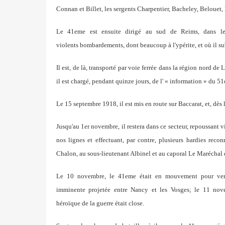
Connan et Billet, les sergents
Charpentier, Bacheley, Belouet, 
Le 41eme est ensuite dirigé au sud de Reims, dans l
violents
bombardements, dont beaucoup à l'ypérite, et où il s
Il est, de là, transporté par voie ferrée dans la région nord
de L
il est chargé, pendant quinze jours, de
l' « information » du 5
Le 15 septembre 1918, il est mis en route sur Baccarat, et,
dès 
Jusqu'au 1er novembre, il restera dans ce secteur, repoussant
v
nos lignes et effectuant, par contre, plusieurs
hardies recon
Chalon, au sous-lieutenant Albinel
et au caporal Le Maréchal d
Le 10 novembre, le 41eme était en mouvement pour ven
imminente
projetée entre Nancy et les Vosges; le 11 nov
héroïque
de la guerre était close.