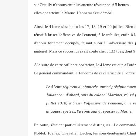
sur Oeuilly n'éprouvent plus aucune résistance. A 5 heures,
elles ont atteint la Marne. L'ennemi s'est dérobé.
Ainsi, le 41eme s'est battu les 17, 18, 19 et 20 juillet. Bien
réussi à briser l'offensive de l'ennemi, à le refouler,
enfin à 
d'appui fortement occupés, faisant subir à
l'adversaire des
matériel. Mais ce succès lui avait
coûté cher : 133 tués, dont 9 
A la suite de cette brillante opération, le 41eme est cité à l'ord
Le général commandant le 1er corps de cavalerie cite à l'ordre
Le 41eme régiment d'infanterie, amené précipitamment
Jouanneau d'abord, puis
du colonel Martinet, réussi
juillet 1918, à briser l'offensive de l'ennemi, à le 
attaques répétées,
l'a contraint à repasser la Marne.
En outre, s'étaient particulièrement distingués :
Le commandan
Noblet, 1dénez, Chevalier, Ducher, les
sous-lieutenants Chart