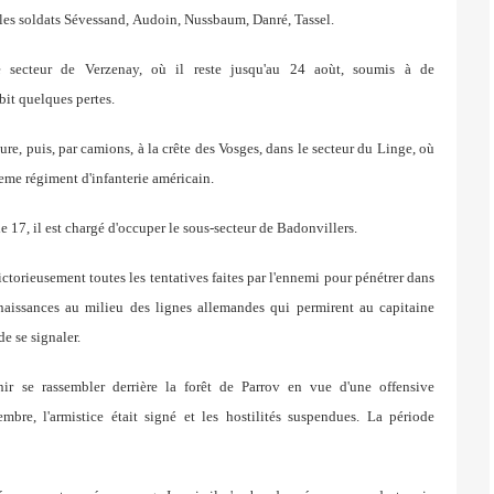
les soldats Sévessand,
Audoin, Nussbaum, Danré, Tassel.
e secteur de
Verzenay, où il reste jusqu'au 24 aoùt, soumis à de
ubit quelques
pertes.
ure, puis, par camions, à la crête des Vosges, dans le
secteur du Linge, où
1eme régiment d'infanterie américain.
le 17, il est chargé d'occuper le sous-secteur de Badonvillers.
ictorieusement toutes les tentatives faites par l'ennemi
pour pénétrer dans
naissances au milieu des lignes allemandes
qui permirent au capitaine
e se signaler.
ir se rassembler
derrière la forêt de Parrov en vue d'une offensive
embre, l'armistice
était signé et les hostilités suspendues. La période