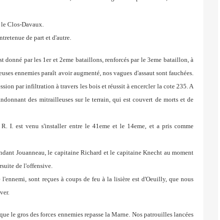
 le
Clos-Davaux.
ntretenue de part et d'autre.
est
donné par les 1er et 2eme bataillons, renforcés par le 3eme bataillon,
à
leuses
ennemies paraît avoir augmenté, nos vagues d'assaut
sont fauchées.
sion par infiltration à travers les bois et
réussit à encercler la cote 235. A
bandonnant des mitrailleuses sur
le terrain, qui est couvert de morts et de
 R. I. est
venu s'installer entre le 41eme et le 14eme, et a pris comme
andant
Jouanneau, le capitaine Richard et le capitaine Knecht
au moment
suite de l'offensive.
 l'ennemi, sont reçues à coups de feu à la lisière est d'Oeuilly,
que nous
ver.
e que
le gros des forces ennemies repasse la Marne. Nos patrouilles
lancées