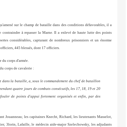
qu'amené sur le champ de bataille dans des conditions défavorables,
il a
le contraindre à repasser la Marne. Il a enlevé de haute
lutte des points
 pertes considérables, capturant de nombreux
prisonniers et un énorme
officiers, 445 blessés, dont 17 officiers.
re
du corps d'armée.
du corps de cavalerie :
 dans la bataille,
a, sous le commandement du chef de bataillon
 pendant quatre jours de combats consécutifs,
les 17, 18, 19 et 20
refouler
de points d'appui fortement organisés et enfin, par des
t Jouanneau; les capitaines Knecht, Richard,
les lieutenants Masselot,
ier, 3lorin, Lafaille, le médecin aide-
major Szelechowsky, les adjudants