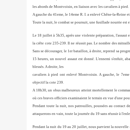
les abords de Montvoisin, en
liaison avec les cavaliers à pied.
A gauche du 41eme, le 14eme R. I. a enlevé Chêne-la-Reine et
Toute la nuit, le combat se poursuit, une fusillade nourrie
est e
Le 18 juillet à 5h35, après une violente préparation, l'assaut 
la crête cote 235-239. Il ne réussit pas. Le nombre des mitrail
Sans se décourager, le 1er bataillon, à droite,
reprend sa progres
15 heures, un nouvel assaut
est donné. L'ennemi s'enfuit, a
blessés. A droite, les
cavaliers à pied ont enlevé Montvoisin. A gauche, le 7eme
objectif
la cote 239.
A 18h30, un obus malheureux atteint mortellement le comm
où ces braves officiers examinaient le terrain en vue
d'une pour
Pendant toute la nuit, nos patrouilles, poussées au contact
de
attaquerons en vain, toute la journée du 19 sans
réussir à l'enle
Pendant la nuit du 19 au 20 juillet, nous parvient la nouvell