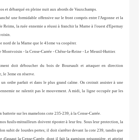
tos
et débarqué en pleine nuit aux abords de Vauxchamps.
clanché
une formidable offensive sur le front compris entre l'Argonne
et la
 de Reims, la ruée ennemie a réussi à franchir la
Marne à l'ouest d'Epernay
voisin.
ive nord de la Marne que le 41eme va coopérer.
ne
Montvoisin - la Cense-Carrée - Chêne-la-Reine - Le Mesnil-Huttier.
égiment doit déboucher
du bois de Boursault et attaquer en direction
e, le 3eme en réserve.
s
un ordre parfait et dans le plus grand calme. On croirait assister à une
ie ennemie ne ralentit pas le mouvement. A midi, la
ligne occupée par les
n batterie sur les mamelons cote 235-239, à la Cense-Carrée.
nos fusils-mitrailleurs doivent riposter à leur feu. Sous leur
protection, la
lon subit de lourdes pertes; il doit s'arrêter devant
la cote 239, tandis que
 d'assaut la Cense-Carrée, dont il fait
la garnison prisonnière, et atteint