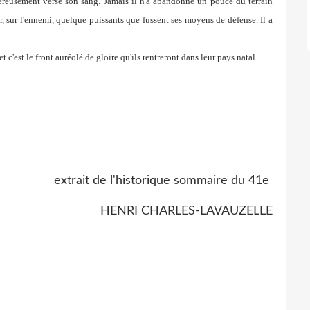
néreusement
versé son sang. Jamais il n'a abandonné un pouce
du terrain
r, sur l'ennemi, quelque puissants que fussent ses
moyens de défense. Il a
et c'est le front auréolé de gloire qu'ils rentreront dans
leur pays natal.
extrait de l'historique sommaire du 41e
HENRI CHARLES-LAVAUZELLE