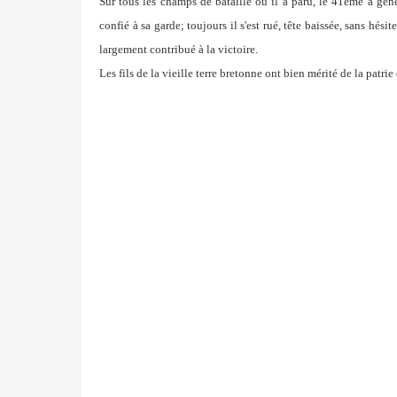
Sur tous les champs de bataille où il a paru, le 41eme a gé
confié à sa garde; toujours il s'est rué, tête baissée,
sans hésite
largement contribué à la victoire.
Les fils de la vieille terre bretonne ont bien mérité de la
patrie 