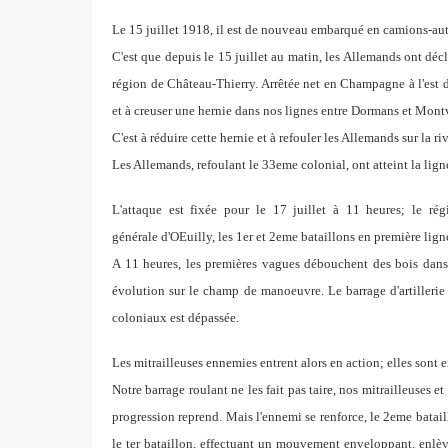
Le 15 juillet 1918, il est de nouveau embarqué en camions-au
C'est que depuis le 15 juillet au matin, les Allemands ont dé
région de Château-Thierry. Arrêtée net en Champagne
à l'est
et à creuser une hernie dans nos
lignes entre Dormans et Mont
C'est à réduire cette hernie et à refouler les Allemands sur
la r
Les Allemands, refoulant le 33eme colonial, ont atteint la lig
L'attaque est fixée pour le 17 juillet à 11 heures; le r
générale
d'OEuilly, les 1er et 2eme bataillons en première lign
A 11 heures, les premières vagues débouchent des bois dan
évolution sur le champ de manoeuvre. Le barrage
d'artiller
coloniaux est dépassée.
Les mitrailleuses ennemies entrent alors en action; elles sont
e
Notre barrage roulant ne les fait pas taire, nos mitrailleuses et
progression reprend. Mais l'ennemi se renforce,
le 2eme batail
le ter bataillon, effectuant un mouvement
enveloppant, enlève