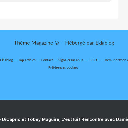
Thème Magazine © - Hébergé par
Eklablog
 Eklablog
Top articles
Contact
Signaler un abus
C.G.U.
Rémunération e
Préférences cookies
 DiCaprio et Tobey Maguire, c'est lui ! Rencontre avec Dam