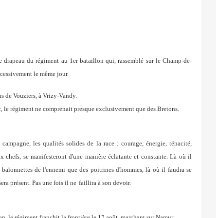
e drapeau du régiment au 1er bataillon qui, rassemblé sur le
Champ-de-
ccessivement le même jour.
s de Vouziers, à Vrizy-
Vandy.
c, le régiment ne comprenait presque exclusivement que
des Bretons.
a
campagne, les qualités solides de la race : courage, énergie,
ténacité,
ux chefs, se manifesteront d'une manière éclatante et
constante. Là où il
 baïonnettes de l'ennemi que des poitrines
d'hommes, là où il faudra se
ra présent. Pas une fois il ne
faillira à son devoir.
ion,
le régiment franchit la frontière le 17 août, marchant
sur Namur.