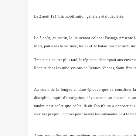
Le 2 août 1914, la mobilisation générale était décrétée.
Le 5 août, au matin, le lieutenant-colonel Passaga présente
l
Mars, part dans la matinée; les 2e et 3e bataillons
partiront su
Trente-six heures plus
tard, le régiment débarquait aux environ
Recruté dans les subdivisions de Rennes, Vannes, Saint-
Brieu
Au cours de la longue et dure épreuve que va constituer l
discipline, esprit d'abnégation, dévouement au drapeau
et a
faudra tenir coûte que coûte, là où l'on
n'aura à opposer aux
sacrifier jusqu'au dernier pour
sauver les camarades, le 41eme se
Après avoir effectué sans incidents ses marches de concentrat