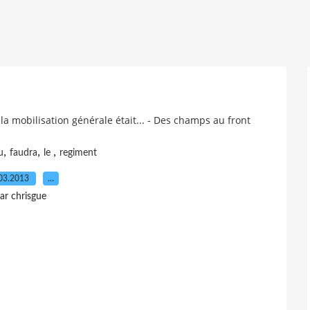
la mobilisation générale était... - Des champs au front
,
,
,
u
faudra
le
regiment
03.2013
…
ar chrisgue