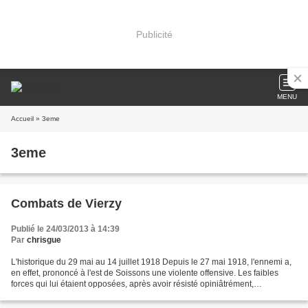
Publicité
MENU
Accueil
» 3eme
3eme
Combats de Vierzy
Publié le 24/03/2013 à 14:39
Par
chrisgue
L'historique du 29 mai au 14 juillet 1918 Depuis le 27 mai 1918, l'ennemi a,
en effet, prononcé à l'est de Soissons une violente offensive. Les faibles
forces qui lui étaient opposées, après avoir résisté opiniâtrément,
submergées par les puissants moyens...