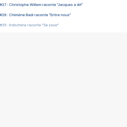
#27 : Christophe Willem raconte "Jacques a dit"
#26 : Chimène Badi raconte "Entre nous"
#25 : Indochine raconte "3e sexe"
#24 : Zaho raconte "C'est chelou"
#23 : Patrick Bruel raconte "Au café des délices"
#22 : Kyo raconte "Le chemin"
#21 : Nolwenn Leroy raconte "Cassé"
#20 : Patrick Hernandez raconte "Born to be alive"
#19 : Lorie raconte "Près de moi"
#18 : Michael Jones raconte "A nos actes manqués" (avec Jean-Jacque
#17 : Khaled raconte "Aïcha"
#16 : Corneille raconte "Parce qu'on vient de loin"