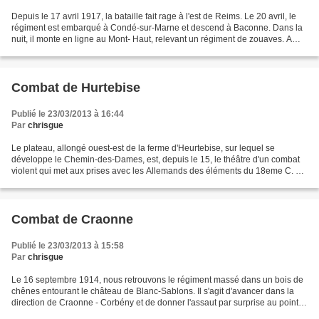
Depuis le 17 avril 1917, la bataille fait rage à l'est de Reims. Le 20 avril, le
régiment est embarqué à Condé-sur-Marne et descend à Baconne. Dans la
nuit, il monte en ligne au Mont- Haut, relevant un régiment de zouaves. A
peine installé, le 22 avril...
Combat de Hurtebise
Publié le 23/03/2013 à 16:44
Par
chrisgue
Le plateau, allongé ouest-est de la ferme d'Heurtebise, sur lequel se
développe le Chemin-des-Dames, est, depuis le 15, le théâtre d'un combat
violent qui met aux prises avec les Allemands des éléments du 18eme C. A.,
le 12eme R. I. et un régiment mixte...
Combat de Craonne
Publié le 23/03/2013 à 15:58
Par
chrisgue
Le 16 septembre 1914, nous retrouvons le régiment massé dans un bois de
chênes entourant le château de Blanc-Sablons. Il s'agit d'avancer dans la
direction de Craonne - Corbény et de donner l'assaut par surprise au point
du jour. La nuit est d'un noir...