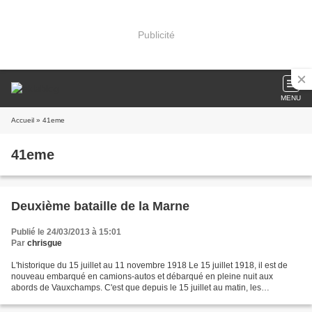
Publicité
MENU
Accueil
» 41eme
41eme
Deuxième bataille de la Marne
Publié le 24/03/2013 à 15:01
Par
chrisgue
L'historique du 15 juillet au 11 novembre 1918 Le 15 juillet 1918, il est de
nouveau embarqué en camions-autos et débarqué en pleine nuit aux
abords de Vauxchamps. C'est que depuis le 15 juillet au matin, les
Allemands ont déclanché une formidable offensive...