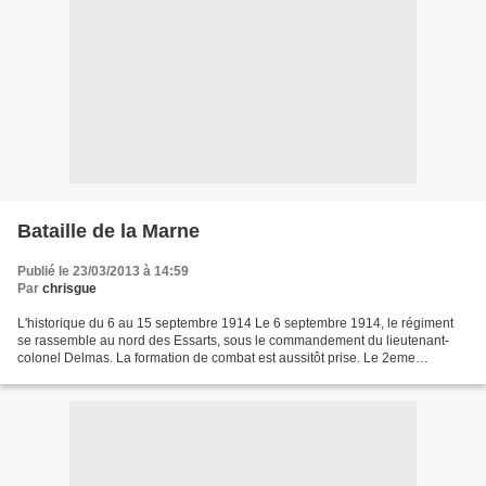
Bataille de la Marne
Publié le 23/03/2013 à 14:59
Par
chrisgue
L'historique du 6 au 15 septembre 1914 Le 6 septembre 1914, le régiment
se rassemble au nord des Essarts, sous le commandement du lieutenant-
colonel Delmas. La formation de combat est aussitôt prise. Le 2eme
bataillon est à l'avant-garde. Il se heurte...