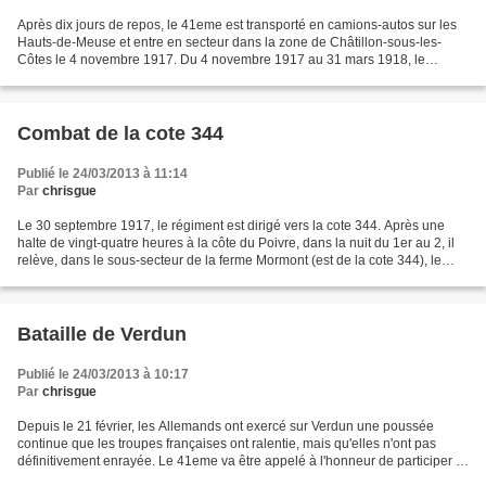
Après dix jours de repos, le 41eme est transporté en camions-autos sur les
Hauts-de-Meuse et entre en secteur dans la zone de Châtillon-sous-les-
Côtes le 4 novembre 1917. Du 4 novembre 1917 au 31 mars 1918, le
41eme occupera soit le secteur de la zone...
Combat de la cote 344
Publié le 24/03/2013 à 11:14
Par
chrisgue
Le 30 septembre 1917, le régiment est dirigé vers la cote 344. Après une
halte de vingt-quatre heures à la côte du Poivre, dans la nuit du 1er au 2, il
relève, dans le sous-secteur de la ferme Mormont (est de la cote 344), le
71eme R. I. A sa droite,...
Bataille de Verdun
Publié le 24/03/2013 à 10:17
Par
chrisgue
Depuis le 21 février, les Allemands ont exercé sur Verdun une poussée
continue que les troupes françaises ont ralentie, mais qu'elles n'ont pas
définitivement enrayée. Le 41eme va être appelé à l'honneur de participer à
la défense de la glorieuse cité....