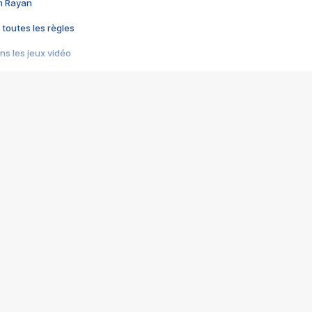
im Rayan
 toutes les règles
s les jeux vidéo
us choquant de Rockstar ? - Le scandale BULLY
e plus moche de Steam
du RÊVE tourne au CAUCHEMAR
pendant 8 heures
it… à tort
umiliés par un jeu vidéo
ire - Final Fantasy 8
ti un empire - Age of Empires
story DOFUS
tard, il crée l'un des pires jeux de tous les temps, MindsEye.