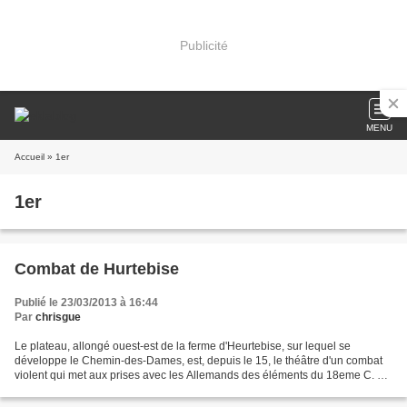
Publicité
MENU
Accueil
» 1er
1er
Combat de Hurtebise
Publié le 23/03/2013 à 16:44
Par
chrisgue
Le plateau, allongé ouest-est de la ferme d'Heurtebise, sur lequel se
développe le Chemin-des-Dames, est, depuis le 15, le théâtre d'un combat
violent qui met aux prises avec les Allemands des éléments du 18eme C. A.,
le 12eme R. I. et un régiment mixte...