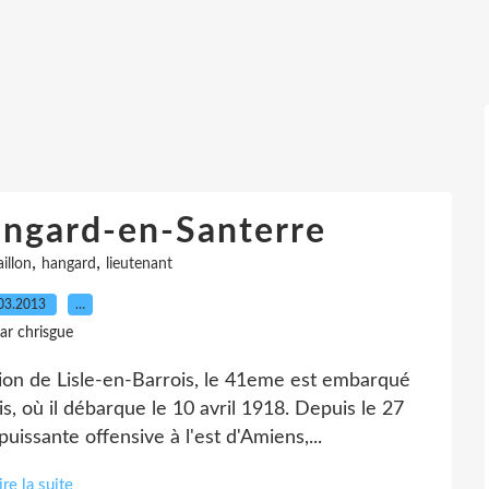
ngard-en-Santerre
,
,
aillon
hangard
lieutenant
03.2013
…
ar chrisgue
ion de Lisle-en-Barrois, le 41eme est embarqué
, où il débarque le 10 avril 1918. Depuis le 27
issante offensive à l'est d'Amiens,...
ire la suite