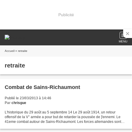
Publicité
MENU
Accueil
» retraite
retraite
Combat de Sains-Richaumont
Publié le 23/03/2013 à 14:46
Par
chrisgue
L'historique du 29 août au 5 septembre 14 Le 29 août 1914, un retour
offensif de la V° armée a pour but de retarder la poussée de ]'ennemi. Le
41eme combat autour de Sains-Richaumont. Les forces allemandes sont
contenues, puis refoulées jusqu'à l'Oise....