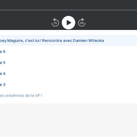
bey Maguire, c'est lui ! Rencontre avec Damien Witecka
e 6
e 5
e 4
e 3
s créatrices de la VF !
e 2
e 1
e Mektoub My Love arrive enfin ! Rencontre avec Shaïn Boumedine et Sal